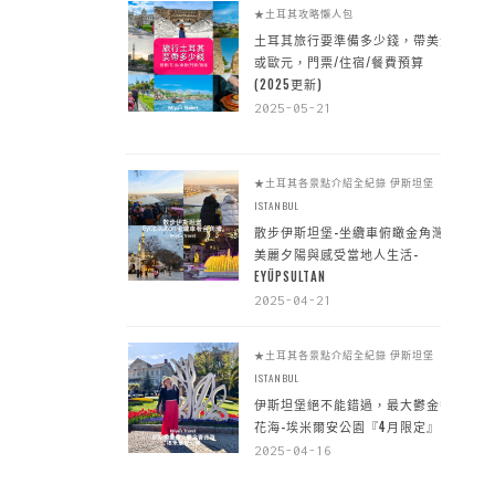
★土耳其攻略懶人包
土耳其旅行要準備多少錢，帶美金
或歐元，門票/住宿/餐費預算
(2025更新)
2025-05-21
★土耳其各景點介紹全紀錄
伊斯坦堡
ISTANBUL
散步伊斯坦堡-坐纜車俯瞰金角灣
美麗夕陽與感受當地人生活-
EYÜPSULTAN
2025-04-21
★土耳其各景點介紹全紀錄
伊斯坦堡
ISTANBUL
伊斯坦堡絕不能錯過，最大鬱金香
花海-埃米爾安公園『4月限定』
2025-04-16