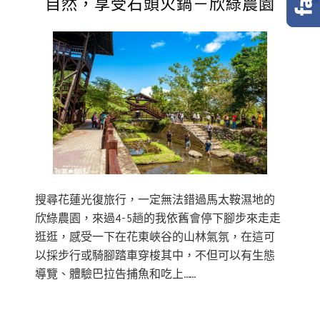
自然，享受石頭火鍋－欣綠農園
搜尋花蓮光復旅行，一定無法錯過馬太鞍濕地的
欣綠農園，來過4-5趟的我依舊會停下腳步來走走
逛逛，感受一下在花東峽谷的山林氣氛，在這可
以採步行或騎腳踏車穿梭其中，不但可以有生態
導覽、體驗巴拉告捕魚和吃上……