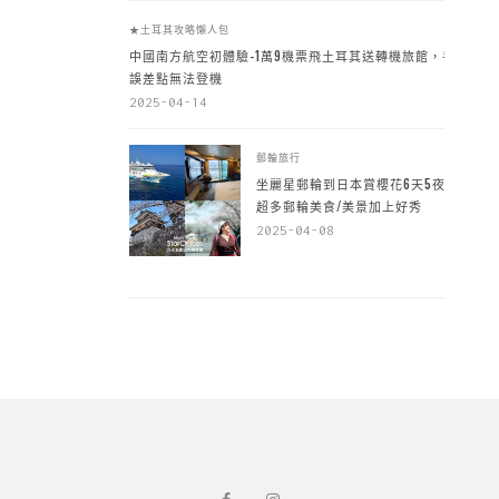
★土耳其攻略懶人包
中國南方航空初體驗-1萬9機票飛土耳其送轉機旅館，手
誤差點無法登機
2025-04-14
郵輪旅行
坐麗星郵輪到日本賞櫻花6天5夜，
超多郵輪美食/美景加上好秀
2025-04-08