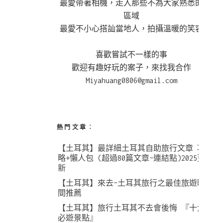
最愛帶著相機，走入那些不為大家熟悉的
區域
最愛不小心搭訕當地人，拍攝溫暖的笑容
喜歡嘗試不一樣的事
歡迎有趣好玩的案子，來找我合作
Miyahuang0806@gmail.com
熱門文章︰
【土耳其】最詳細土耳其自助旅行文章 攻
略+懶人包 (超過80篇文章~連結點)2025更
新
【土耳其】來去~土耳其旅行之最佳旅遊時
間推薦
【土耳其】旅行土耳其不去會後悔 『十大
必遊景點』