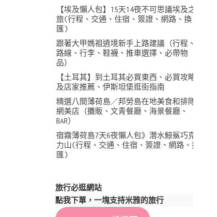
【埃及懶人包】15天14夜不可思議埃及之
旅(行程、交通、住宿、簽證、網路、換
匯)
跟著大甲媽祖遶境新手上路建議（行程、
路線、行李、鞋襪、推車選擇、必帶物
品）
【土耳其】到土耳其必買東西、必買攻略
及店家推薦、伊斯坦堡逛街指南
精選八間薄荷島／邦勞島在地美食和排隊
網美店（攤販、文青餐廳、海景餐廳、
BAR）
宿霧薄荷島7天6夜懶人包》潛水鯨鯊巧克
力山(行程、交通、住宿、簽證、網路、換
匯)
旅行必逛網站
點我下單，一塊支持米雅的旅行