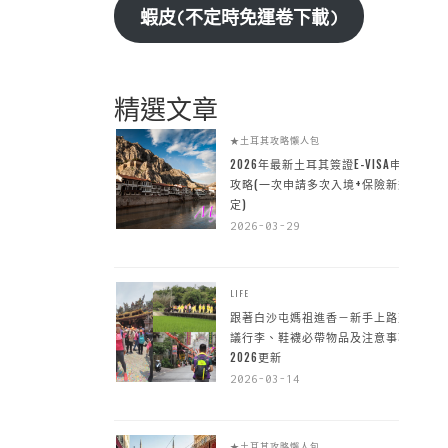
蝦皮(不定時免運卷下載)
精選文章
★土耳其攻略懶人包
2026年最新土耳其簽證E-VISA申請
攻略(一次申請多次入境+保險新規
定)
2026-03-29
LIFE
跟著白沙屯媽祖進香－新手上路建
議行李、鞋襪必帶物品及注意事項
2026更新
2026-03-14
★土耳其攻略懶人包