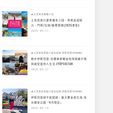
★土耳其攻略懶人包
土耳其旅行要準備多少錢，帶美金或歐
元，門票/住宿/餐費預算(2025更新)
2025-05-21
★土耳其各景點介紹全紀錄
伊斯坦堡ISTANBUL
散步伊斯坦堡-坐纜車俯瞰金角灣美麗夕陽
與感受當地人生活-EYÜPSULTAN
2025-04-21
★土耳其各景點介紹全紀錄
伊斯坦堡ISTANBUL
伊斯坦堡絕不能錯過，最大鬱金香花海-埃
米爾安公園『4月限定』
2025-04-16