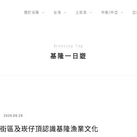
關於米雅
台灣
土耳其
中東/中亞
亞
Browsing Tag
基隆一日遊
2024-08-28
街區及崁仔頂認識基隆漁業文化