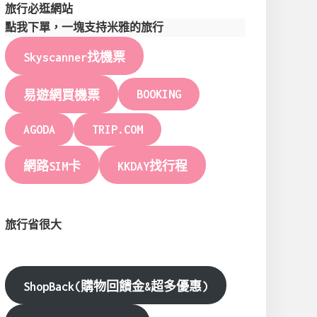
旅行必逛網站
點我下單，一塊支持米雅的旅行
Skyscanner找機票
BOOKING
易遊網買機票
AGODA
TRIP.COM
網路SIM卡
KKDAY找行程
旅行省很大
ShopBack(購物回饋金&超多優惠)