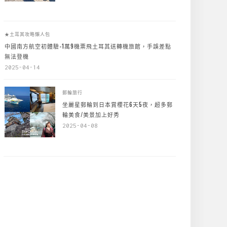
★土耳其攻略懶人包
中國南方航空初體驗-1萬9機票飛土耳其送轉機旅館，手誤差點
無法登機
2025-04-14
郵輪旅行
坐麗星郵輪到日本賞櫻花6天5夜，超多郵
輪美食/美景加上好秀
2025-04-08