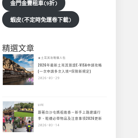
金門金豐租車(9折)
蝦皮(不定時免運卷下載)
精選文章
★土耳其攻略懶人包
2026年最新土耳其簽證E-VISA申請攻略
(一次申請多次入境+保險新規定)
2026-03-29
LIFE
跟著白沙屯媽祖進香－新手上路建議行
李、鞋襪必帶物品及注意事項2026更新
2026-03-14