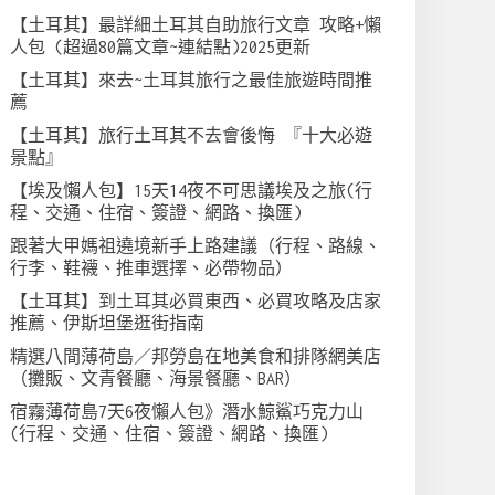
【土耳其】最詳細土耳其自助旅行文章 攻略+懶
人包 (超過80篇文章~連結點)2025更新
【土耳其】來去~土耳其旅行之最佳旅遊時間推
薦
【土耳其】旅行土耳其不去會後悔 『十大必遊
景點』
【埃及懶人包】15天14夜不可思議埃及之旅(行
程、交通、住宿、簽證、網路、換匯)
跟著大甲媽祖遶境新手上路建議（行程、路線、
行李、鞋襪、推車選擇、必帶物品）
【土耳其】到土耳其必買東西、必買攻略及店家
推薦、伊斯坦堡逛街指南
精選八間薄荷島／邦勞島在地美食和排隊網美店
（攤販、文青餐廳、海景餐廳、BAR）
宿霧薄荷島7天6夜懶人包》潛水鯨鯊巧克力山
(行程、交通、住宿、簽證、網路、換匯)