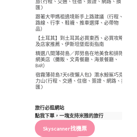
旅(行程、交通、住宿、簽證、網路、換
匯)
跟著大甲媽祖遶境新手上路建議（行程、
路線、行李、鞋襪、推車選擇、必帶物
品）
【土耳其】到土耳其必買東西、必買攻略
及店家推薦、伊斯坦堡逛街指南
精選八間薄荷島／邦勞島在地美食和排隊
網美店（攤販、文青餐廳、海景餐廳、
BAR）
宿霧薄荷島7天6夜懶人包》潛水鯨鯊巧克
力山(行程、交通、住宿、簽證、網路、換
匯)
旅行必逛網站
點我下單，一塊支持米雅的旅行
Skyscanner找機票