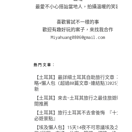
最愛不小心搭訕當地人，拍攝溫暖的笑容
喜歡嘗試不一樣的事
歡迎有趣好玩的案子，來找我合作
Miyahuang0806@gmail.com
熱門文章︰
【土耳其】最詳細土耳其自助旅行文章 攻
略+懶人包 (超過80篇文章~連結點)2025更
新
【土耳其】來去~土耳其旅行之最佳旅遊時
間推薦
【土耳其】旅行土耳其不去會後悔 『十大
必遊景點』
【埃及懶人包】15天14夜不可思議埃及之