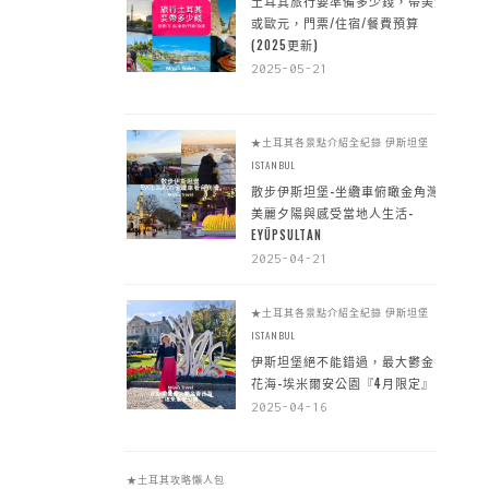
土耳其旅行要準備多少錢，帶美金
或歐元，門票/住宿/餐費預算
(2025更新)
2025-05-21
★土耳其各景點介紹全紀錄
伊斯坦堡
ISTANBUL
散步伊斯坦堡-坐纜車俯瞰金角灣
美麗夕陽與感受當地人生活-
EYÜPSULTAN
2025-04-21
★土耳其各景點介紹全紀錄
伊斯坦堡
ISTANBUL
伊斯坦堡絕不能錯過，最大鬱金香
花海-埃米爾安公園『4月限定』
2025-04-16
★土耳其攻略懶人包