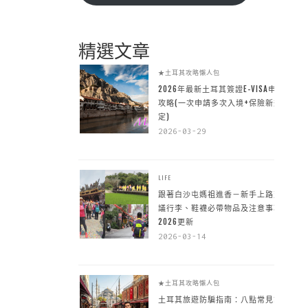
精選文章
★土耳其攻略懶人包
2026年最新土耳其簽證E-VISA申請
攻略(一次申請多次入境+保險新規
定)
2026-03-29
LIFE
跟著白沙屯媽祖進香－新手上路建
議行李、鞋襪必帶物品及注意事項
2026更新
2026-03-14
★土耳其攻略懶人包
土耳其旅遊防騙指南：八點常見詐