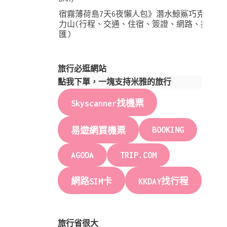
宿霧薄荷島7天6夜懶人包》潛水鯨鯊巧克
力山(行程、交通、住宿、簽證、網路、換
匯)
旅行必逛網站
點我下單，一塊支持米雅的旅行
Skyscanner找機票
BOOKING
易遊網買機票
AGODA
TRIP.COM
網路SIM卡
KKDAY找行程
旅行省很大