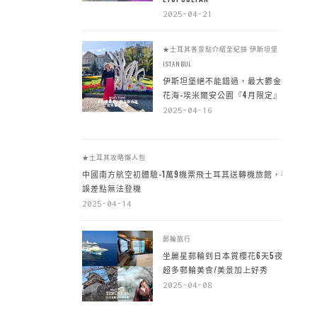
2025-04-21
★土耳其各景點介紹全紀錄
伊斯坦堡
ISTANBUL
伊斯坦堡絕不能錯過，最大鬱金香
花海-埃米爾安公園『4月限定』
2025-04-16
★土耳其攻略懶人包
中國南方航空初體驗-1萬9機票飛土耳其送轉機旅館，手
誤差點無法登機
2025-04-14
郵輪旅行
坐麗星郵輪到日本賞櫻花6天5夜，
超多郵輪美食/美景加上好秀
2025-04-08