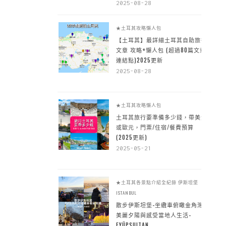
2025-08-28
★土耳其攻略懶人包
【土耳其】最詳細土耳其自助旅行
文章 攻略+懶人包 (超過80篇文章~
連結點)2025更新
2025-08-28
★土耳其攻略懶人包
土耳其旅行要準備多少錢，帶美金
或歐元，門票/住宿/餐費預算
(2025更新)
2025-05-21
★土耳其各景點介紹全紀錄
伊斯坦堡
ISTANBUL
散步伊斯坦堡-坐纜車俯瞰金角灣
美麗夕陽與感受當地人生活-
EYÜPSULTAN