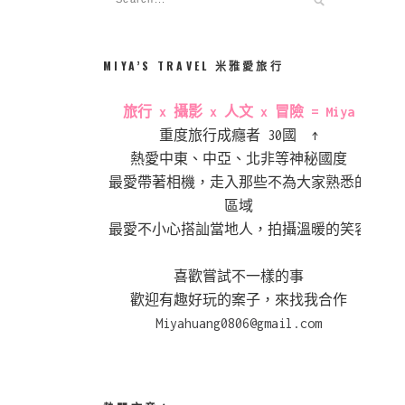
MIYA’S TRAVEL 米雅愛旅行
旅行 x 攝影 x 人文 x 冒險 = Miya
重度旅行成癮者 30國 ↑
熱愛中東、中亞、北非等神秘國度
最愛帶著相機，走入那些不為大家熟悉的
區域
最愛不小心搭訕當地人，拍攝溫暖的笑容
喜歡嘗試不一樣的事
歡迎有趣好玩的案子，來找我合作
Miyahuang0806@gmail.com