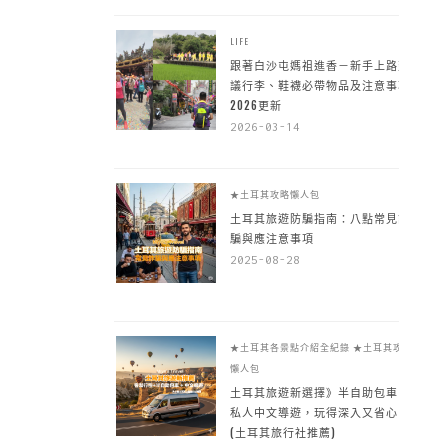
LIFE
跟著白沙屯媽祖進香－新手上路建
議行李、鞋襪必帶物品及注意事項
2026更新
2026-03-14
★土耳其攻略懶人包
土耳其旅遊防騙指南：八點常見詐
騙與應注意事項
2025-08-28
★土耳其各景點介紹全紀錄
★土耳其攻略
懶人包
土耳其旅遊新選擇》半自助包車 +
私人中文導遊，玩得深入又省心
(土耳其旅行社推薦)