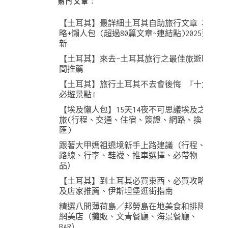
熱門文章︰
【土耳其】最詳細土耳其自助旅行文章 攻
略+懶人包 (超過80篇文章~連結點)2025更
新
【土耳其】來去~土耳其旅行之最佳旅遊時
間推薦
【土耳其】旅行土耳其不去會後悔 『十大
必遊景點』
【埃及懶人包】15天14夜不可思議埃及之
旅(行程、交通、住宿、簽證、網路、換
匯)
跟著大甲媽祖遶境新手上路建議（行程、
路線、行李、鞋襪、推車選擇、必帶物
品）
【土耳其】到土耳其必買東西、必買攻略
及店家推薦、伊斯坦堡逛街指南
精選八間薄荷島／邦勞島在地美食和排隊
網美店（攤販、文青餐廳、海景餐廳、
BAR）