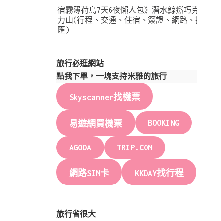
宿霧薄荷島7天6夜懶人包》潛水鯨鯊巧克
力山(行程、交通、住宿、簽證、網路、換
匯)
旅行必逛網站
點我下單，一塊支持米雅的旅行
Skyscanner找機票
BOOKING
易遊網買機票
AGODA
TRIP.COM
網路SIM卡
KKDAY找行程
旅行省很大