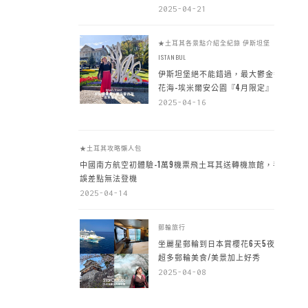
2025-04-21
★土耳其各景點介紹全紀錄
伊斯坦堡
ISTANBUL
伊斯坦堡絕不能錯過，最大鬱金香
花海-埃米爾安公園『4月限定』
2025-04-16
★土耳其攻略懶人包
中國南方航空初體驗-1萬9機票飛土耳其送轉機旅館，手
誤差點無法登機
2025-04-14
郵輪旅行
坐麗星郵輪到日本賞櫻花6天5夜，
超多郵輪美食/美景加上好秀
2025-04-08