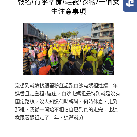
報名/行李準備/鞋襪/衣物/一個女
生注意事項
沒想到就這樣跟著粉紅超跑白沙屯媽祖連續二年
進香且走全程+遊庄，白沙屯媽祖最特別就是沒有
固定路線，沒人知道何時轉彎、何時休息、走到
那裡，我從一開始不相信自已到真的走完，也這
樣跟著媽祖走了二年，這篇就分……