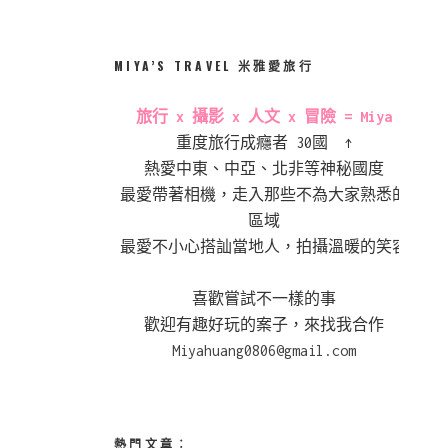
MIYA’S TRAVEL 米雅愛旅行
旅行 x 攝影 x 人文 x 冒險 = Miya
重度旅行成癮者 30國 ↑
熱愛中東、中亞、北非等神秘國度
最愛帶著相機，走入那些不為大家熟悉的
區域
最愛不小心搭訕當地人，拍攝溫暖的笑容
喜歡嘗試不一樣的事
歡迎有趣好玩的案子，來找我合作
Miyahuang0806@gmail.com
熱門文章︰