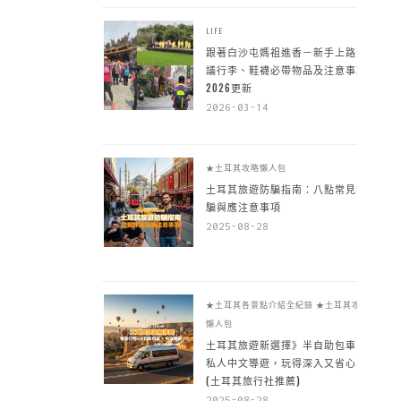
LIFE
跟著白沙屯媽祖進香－新手上路建
議行李、鞋襪必帶物品及注意事項
2026更新
2026-03-14
★土耳其攻略懶人包
土耳其旅遊防騙指南：八點常見詐
騙與應注意事項
2025-08-28
★土耳其各景點介紹全紀錄
★土耳其攻略
懶人包
土耳其旅遊新選擇》半自助包車 +
私人中文導遊，玩得深入又省心
(土耳其旅行社推薦)
2025-08-28