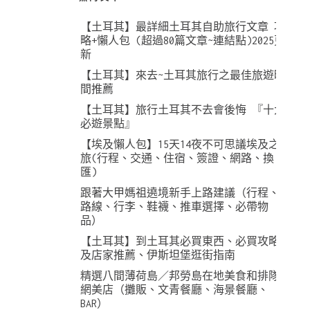
【土耳其】最詳細土耳其自助旅行文章 攻
略+懶人包 (超過80篇文章~連結點)2025更
新
【土耳其】來去~土耳其旅行之最佳旅遊時
間推薦
【土耳其】旅行土耳其不去會後悔 『十大
必遊景點』
【埃及懶人包】15天14夜不可思議埃及之
旅(行程、交通、住宿、簽證、網路、換
匯)
跟著大甲媽祖遶境新手上路建議（行程、
路線、行李、鞋襪、推車選擇、必帶物
品）
【土耳其】到土耳其必買東西、必買攻略
及店家推薦、伊斯坦堡逛街指南
精選八間薄荷島／邦勞島在地美食和排隊
網美店（攤販、文青餐廳、海景餐廳、
BAR）