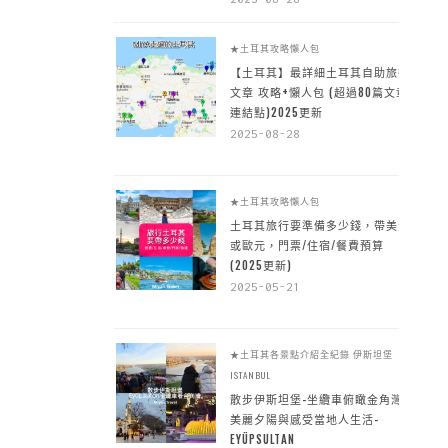
★土耳其攻略懶人包
【土耳其】最詳細土耳其自助旅行
文章 攻略+懶人包 (超過80篇文章~
連結點)2025更新
2025-08-28
★土耳其攻略懶人包
土耳其旅行要準備多少錢，帶美金
或歐元，門票/住宿/餐費預算
(2025更新)
2025-05-21
★土耳其各景點介紹全紀錄
伊斯坦堡
ISTANBUL
散步伊斯坦堡-坐纜車俯瞰金角灣
美麗夕陽與感受當地人生活-
EYÜPSULTAN