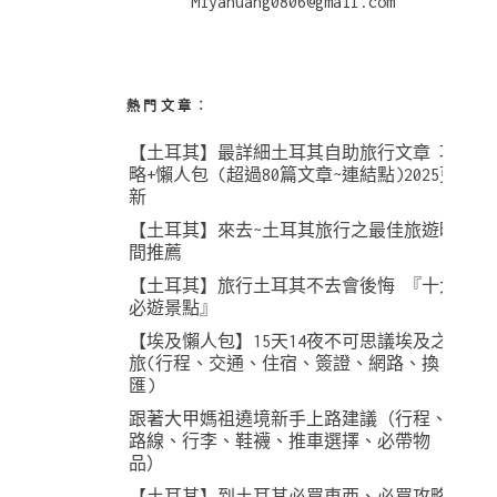
Miyahuang0806@gmail.com
熱門文章︰
【土耳其】最詳細土耳其自助旅行文章 攻
略+懶人包 (超過80篇文章~連結點)2025更
新
【土耳其】來去~土耳其旅行之最佳旅遊時
間推薦
【土耳其】旅行土耳其不去會後悔 『十大
必遊景點』
【埃及懶人包】15天14夜不可思議埃及之
旅(行程、交通、住宿、簽證、網路、換
匯)
跟著大甲媽祖遶境新手上路建議（行程、
路線、行李、鞋襪、推車選擇、必帶物
品）
【土耳其】到土耳其必買東西、必買攻略