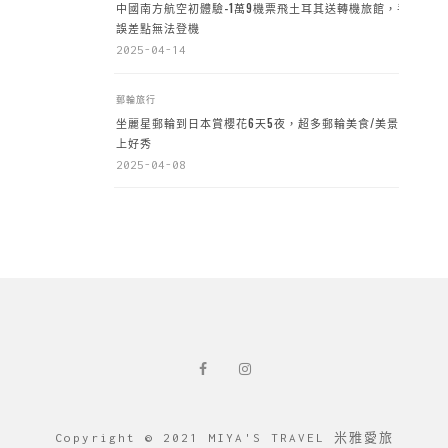
中國南方航空初體驗-1萬9機票飛土耳其送轉機旅館，手
誤差點無法登機
2025-04-14
郵輪旅行
坐麗星郵輪到日本賞櫻花6天5夜，超多郵輪美食/美景加
上好秀
2025-04-08
Copyright © 2021 MIYA'S TRAVEL 米雅愛旅