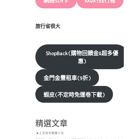
網路SIM卡
KKDAY找行程
旅行省很大
ShopBack(購物回饋金&超多優
惠)
金門金豐租車(9折)
蝦皮(不定時免運卷下載)
精選文章
★土耳其攻略懶人包