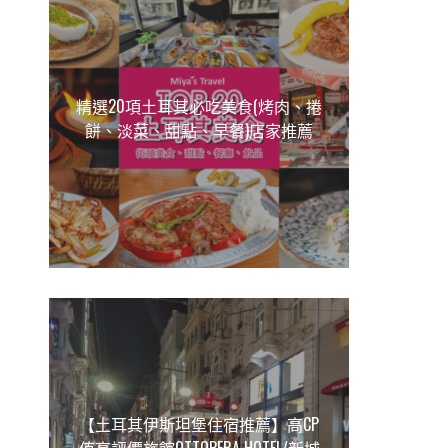
精選20項土耳其必吃美食(烤肉、捲
餅、淡菜、甜點、早餐)店家推薦
【土耳其伊斯坦堡住宿推薦】高CP
值高評價旅館OTTOPERA HOTEL/新城