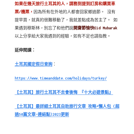
如果在幾天旅行土耳其的人，請務到提到訂房和購買車
票/機票，
因為所有在外地的人都會回家鄉過節。
沒有
提早買，就真的很難移動了，我就差點成為苦主了。
如
果遇到穆斯林，別忘了和他們說
開齋節愉快Eid Mubarak
以上分享給大家我遇到的經驗，如有不足也請指教。
延伸閱讀：
土耳其國定假日查詢
：
https://www.timeanddate.com/holidays/turkey/
【土耳其】旅行土耳其不去會後悔 『十大必遊景點』
【土耳其】最詳細土耳其自助旅行文章 攻略+懶人包 (超
過50篇文章~連結點)2023更新