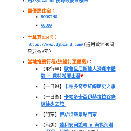
用Skyscanner搜尋最便宜機票
最優惠住宿：
BOOKING
AGODA
土耳其SIM卡：
https://www.djbcard.com/
(通用歐洲40國
只要490元)
當地推薦行程(這裡訂更優惠)
：
【飛行傘】
歐魯旦尼斯雙人滑翔傘體
驗 – 費特希耶出發
♥
【一日遊】
卡帕多奇亞紅線歷史之旅
【一日遊】
卡帕多奇亞伊赫拉拉谷綠
線徒步之旅
【門票】
伊斯坦堡景點門票
【船遊】
達利安河遊輪 & 海龜海灘