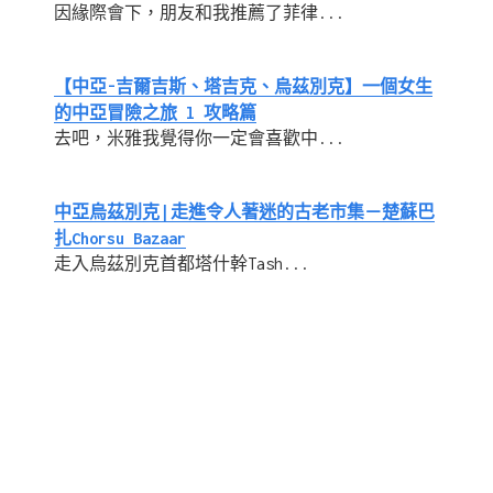
因緣際會下，朋友和我推薦了菲律...
【中亞-吉爾吉斯、塔吉克、烏茲別克】一個女生
的中亞冒險之旅 l 攻略篇
去吧，米雅我覺得你一定會喜歡中...
中亞烏茲別克∣走進令人著迷的古老市集－楚蘇巴
扎Chorsu Bazaar
走入烏茲別克首都塔什幹Tash...