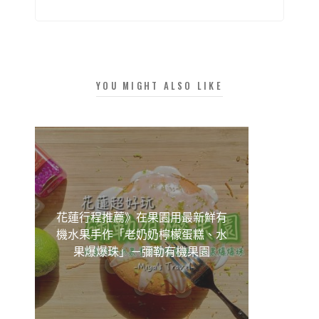
YOU MIGHT ALSO LIKE
花蓮行程推薦》在果園用最新鮮有
機水果手作「老奶奶檸檬蛋糕、水
果爆爆珠」－彌勒有機果園