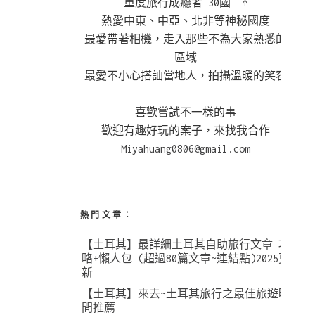
重度旅行成癮者 30國 ↑
熱愛中東、中亞、北非等神秘國度
最愛帶著相機，走入那些不為大家熟悉的
區域
最愛不小心搭訕當地人，拍攝溫暖的笑容
喜歡嘗試不一樣的事
歡迎有趣好玩的案子，來找我合作
Miyahuang0806@gmail.com
熱門文章︰
【土耳其】最詳細土耳其自助旅行文章 攻
略+懶人包 (超過80篇文章~連結點)2025更
新
【土耳其】來去~土耳其旅行之最佳旅遊時
間推薦