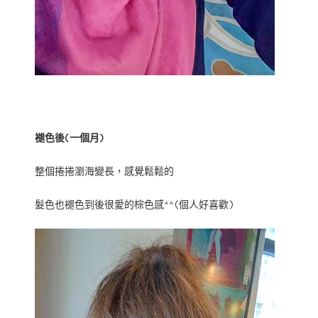
褪色後(一個月)
整個捲捲瀏海變長，感覺鬆鬆的
髮色也褪色到後很愛的棕色感^^(個人好喜歡)