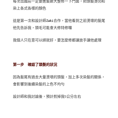
每次出國前一定要進髮廊大整修一下門面，把頭髮燙QQ和
染上各式各樣的顏色
這是第一次和設計師
Zaki
合作，當他看到之前燙壞的髮尾
他先告訴我，頭毛可能會大修特修囉
我個人只在意可以綁就好，要怎麼修都讓放手讓他處理
第一步 確認了頭髮的狀況
因為髮尾有過去大量燙壞的頭髮，加上多次染髮的關係，
會影響到後續染髮的上色不均勻
設計師和我討論後，預計剪掉我5公分左右