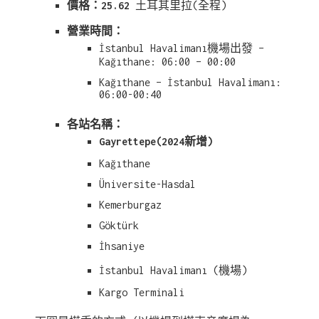
價格：25.62
土耳其里拉(全程)
營業時間：
İstanbul Havalimanı機場出發 –
Kağıthane: 06:00 – 00:00
Kağıthane – İstanbul Havalimanı:
06:00-00:40
各站名稱：
Gayrettepe(2024新增)
Kağıthane
Üniversite-Hasdal​​
Kemerburgaz
Göktürk
İhsaniye
İstanbul Havalimanı (機場)
Kargo Terminali