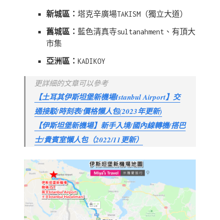
新城區：
塔克辛廣場TAKISM（獨立大道）
舊城區：
藍色清真寺sultanahment、有頂大
市集
亞洲區：
KADIKOY
更詳細的文章可以參考
【土耳其伊斯坦堡新機場Istanbul Airport】交
通接駁/時刻表/價格懶人包(2023年更新)
【伊斯坦堡新機場】新手入境/國內線轉機/搭巴
士/貴賓室懶人包（2022/11更新）