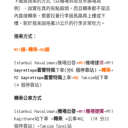
下圖是搭乘的方式（以機場到塔克辛廣場為
例），說實在真的有點麻煩，而且轉乘都不是店
內直接轉乘，需要拉著行李過馬路再上樓或下
樓，對於我來說拖著25公斤的行李非常吃力。
搭乘方式：
M11線⇒轉乘
⇒M2線
İstanbul Havalimanı機場出發⇒
M11
機場捷
運
⇒M11
Gayrettepe蓋雷特佩
下車
(分6 個停靠站)
⇒
轉乘
⇒
M2
Gayrettepe蓋雷特佩
上車⇒
M2
Taksım站下車
(4 個停靠站)
轉乘公車方式
İstanbul Havalimanı
機場出發
⇒
M11機場捷運
⇒M11
Kağıthane站下車 ⇒
轉乘 ⇒
公車46Ç
(18 分22
個停靠站) ⇒Taksim Tünel站