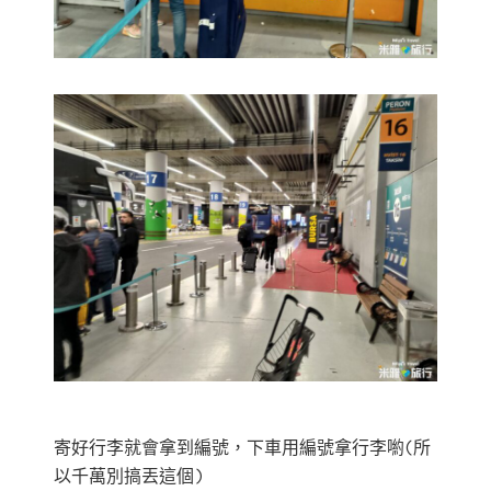
寄好行李就會拿到編號，下車用編號拿行李喲(所
以千萬別搞丟這個)