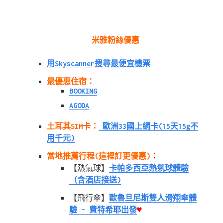
米雅粉絲優惠
用Skyscanner搜尋最便宜機票
最優惠住宿：
BOOKING
AGODA
土耳其SIM卡：
歐洲33國上網卡(15天15g不
用千元)
當地推薦行程(這裡訂更優惠)
：
【熱氣球】
卡帕多西亞熱氣球體驗
（含酒店接送)
【飛行傘】
歐魯旦尼斯雙人滑翔傘體
驗 – 費特希耶出發
♥