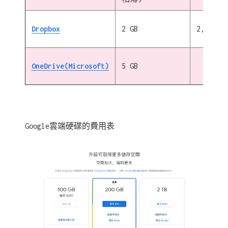
Dropbox
2 GB
2,000GB
OneDrive(Microsoft)
5 GB
100GB
Google雲端硬碟的費用表