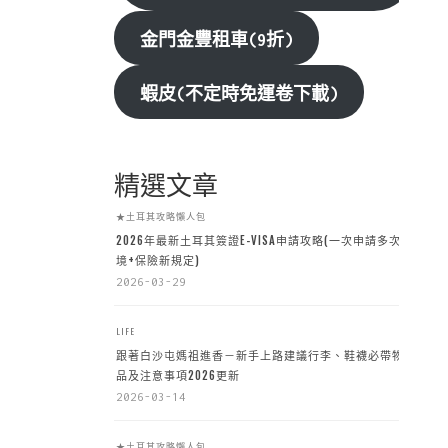
金門金豐租車(9折)
蝦皮(不定時免運卷下載)
精選文章
★土耳其攻略懶人包
2026年最新土耳其簽證E-VISA申請攻略(一次申請多次入
境+保險新規定)
2026-03-29
LIFE
跟著白沙屯媽祖進香－新手上路建議行李、鞋襪必帶物
品及注意事項2026更新
2026-03-14
★土耳其攻略懶人包