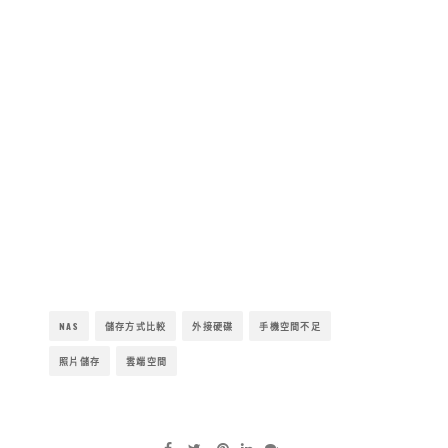
NAS
儲存方式比較
外接硬碟
手機空間不足
照片儲存
雲端空間