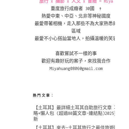
旅行 x 攝影 x 人文 x 冒險 = Miya
重度旅行成癮者 30國 ↑
熱愛中東、中亞、北非等神秘國度
最愛帶著相機，走入那些不為大家熟悉的
區域
最愛不小心搭訕當地人，拍攝溫暖的笑容
喜歡嘗試不一樣的事
歡迎有趣好玩的案子，來找我合作
Miyahuang0806@gmail.com
熱門文章︰
【土耳其】最詳細土耳其自助旅行文章 攻
略+懶人包 (超過80篇文章~連結點)2025更
新
【土耳其】來去~土耳其旅行之最佳旅遊時