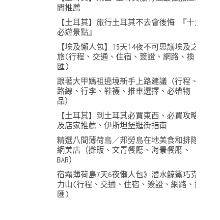
間推薦
【土耳其】旅行土耳其不去會後悔 『十大
必遊景點』
【埃及懶人包】15天14夜不可思議埃及之
旅(行程、交通、住宿、簽證、網路、換
匯)
跟著大甲媽祖遶境新手上路建議（行程、
路線、行李、鞋襪、推車選擇、必帶物
品）
【土耳其】到土耳其必買東西、必買攻略
及店家推薦、伊斯坦堡逛街指南
精選八間薄荷島／邦勞島在地美食和排隊
網美店（攤販、文青餐廳、海景餐廳、
BAR）
宿霧薄荷島7天6夜懶人包》潛水鯨鯊巧克
力山(行程、交通、住宿、簽證、網路、換
匯)