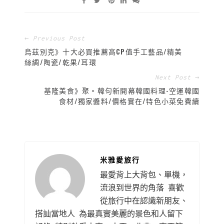
← Previous Post
烏茲別克》十大必買推薦高CP值手工藝品/精美
絲綢/陶瓷/乾果/耳環
Next Post →
基隆美食》聚。韓句新開幕韓國料理-空運韓國
食材/獨家醬料/價格實在/特色小菜免費續
米雅愛旅行
最愛背上大背包、單機，
流浪到世界的角落 喜歡
從旅行中在認識新朋友、
搭訕當地人 為最真實美麗的景色和人留下