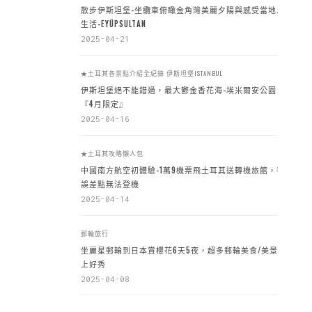
散步伊斯坦堡-坐纜車俯瞰金角灣美麗夕陽與感受當地人
生活-EYÜPSULTAN
2025-04-21
★土耳其各景點介紹全紀錄
伊斯坦堡ISTANBUL
伊斯坦堡絕不能錯過，最大鬱金香花海-埃米爾安公園
『4月限定』
2025-04-16
★土耳其攻略懶人包
中國南方航空初體驗-1萬9機票飛土耳其送轉機旅館，手
誤差點無法登機
2025-04-14
郵輪旅行
坐麗星郵輪到日本賞櫻花6天5夜，超多郵輪美食/美景加
上好秀
2025-04-08