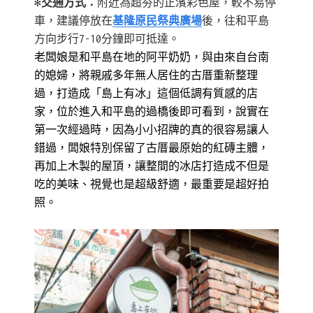
✻交通方式：
附近為超夯的正濱彩色屋，較不易停
車，建議停放在
基隆原民祭典廣場
後，往和平島
方向步行7-10分鐘即可抵達。
老闆娘是和平島在地的阿平奶奶，與由來自台南
的媳婦，將親戚多年無人居住的古厝重新整理
過，打造成「島上有冰」這個低調有質感的店
家，位於進入和平島的過橋後即可看到，說實在
第一次經過時，因為小小招牌的真的很容易讓人
錯過，闆娘特別保留了古厝最原始的紅磚主體，
再加上木製的屋頂，讓整間的冰店打造成不但是
吃的美味、視覺也是超級舒適，最重要是超好拍
照。