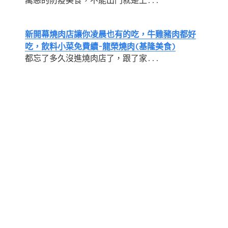
萬惡的防疫美食，不能出門就是上...
新開幕燒肉店讓你凌晨也有的吃，牛雞豬肉都好
吃，飲料小菜免費續-龍榮燒肉(基隆美食)
都忘了多久沒進燒肉店了，跟了家...