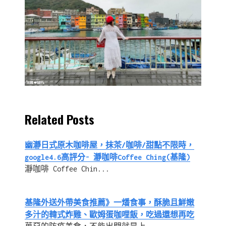
Related Posts
幽瀞日式原木咖啡屋，抹茶/咖啡/甜點不限時，
google4.6高評分- 瀞咖啡Coffee Ching(基隆)
瀞咖啡 Coffee Chin...
基隆外送外帶美食推薦》一燔食事，酥脆且鮮嫩
多汁的韓式炸雞、歐姆蛋咖哩飯，吃過還想再吃