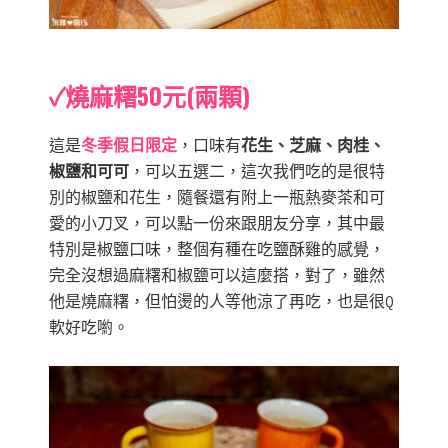
✓燒麻糬50元(兩顆)
這是
冬季假日限定
，口味有
花生、芝麻、肉桂、
椒鹽和可可
，可以五選二，這次我們吃的是很特
別的椒鹽和花生，隨餐還有附上一瓶熱麥茶和可
愛的小刀叉，可以點一份來跟朋友分享，其中最
特別是椒鹽口味，整個有種在吃鹽酥雞的感覺，
完全沒想過麻糬和椒鹽可以這麼搭，對了，雖然
他是燒麻糬，但怕燙的人等他涼了再吃，也是很Q
軟好吃喲。