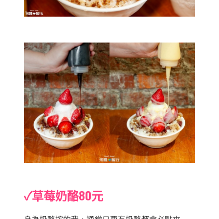
✓草莓奶酪80元