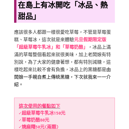
在島上有冰開吃「冰品、熱
甜品」
應該很多人都跟一樣很愛吃草莓，不管是草莓蛋
糕、草莓冰，這次就是來體驗
元旦假期限定版
「超級草莓牛乳冰」和「草莓奶酪」
，冰品上滿
滿的草莓整個看起來就很美味，加上老闆娘有特
別說，為了大家的健康著想，都有特別減糖，這
樣吃起來比較不會有負擔，冰品上的黑糖都是
由
闆娘一手親自煮上傳統黑糖，下次就我來一一介
紹。
這次使用的餐點如下
✓超級草莓牛乳冰150元
✓草莓奶酪80元
✓燒麻糬50元(兩顆)