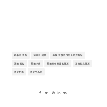
和平島 景點
和平島 甜品
基隆 正濱港口彩色屋旁甜點
基隆 甜點
基隆冰店
基隆彩色屋甜點推薦
基隆甜品推薦
草莓奶酪
草莓牛乳冰