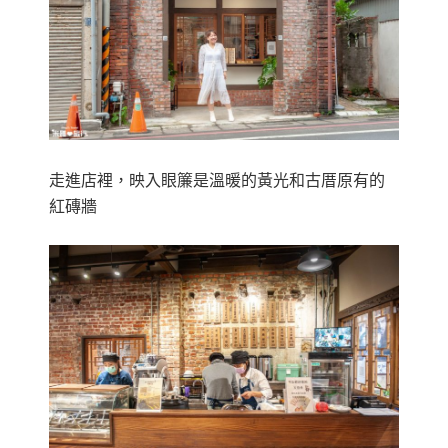
走進店裡，映入眼簾是溫暖的黃光和古厝原有的
紅磚牆