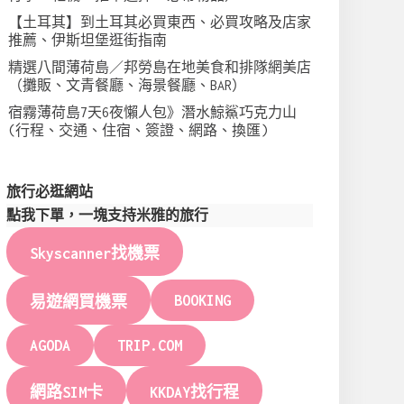
【土耳其】到土耳其必買東西、必買攻略及店家
推薦、伊斯坦堡逛街指南
精選八間薄荷島／邦勞島在地美食和排隊網美店
（攤販、文青餐廳、海景餐廳、BAR）
宿霧薄荷島7天6夜懶人包》潛水鯨鯊巧克力山
(行程、交通、住宿、簽證、網路、換匯)
旅行必逛網站
點我下單，一塊支持米雅的旅行
Skyscanner找機票
BOOKING
易遊網買機票
AGODA
TRIP.COM
網路SIM卡
KKDAY找行程