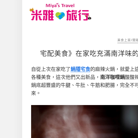
美食上菜/開
宅配美食》在家吃充滿南洋味的
自從上次在家吃了
鍋隱宅食
的麻辣火鍋，就愛上
各種美食，這次他們又出新品，
南洋咖哩鍋
酸酸
鍋底超豐盛的
牛腱、牛肚、牛筋和肥腸，完全不
來。