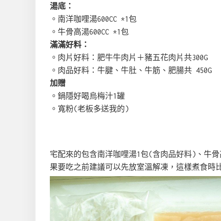
湯底：
。南洋咖哩湯600CC *1包
。牛骨高湯600CC *1包
滿滿好料：
。肉片好料：肥牛牛肉片＋豬五花肉片共300G
。肉品好料：牛腱、牛肚、牛筋、肥腸共 450G
加贈
。鍋隱好喝烏梅汁1罐
。寬粉(老板多送我的)
宅配來的包含
南洋咖哩湯1包(含肉品好料)、
牛骨
果要吃之前建議可以先放室溫解凍，這樣煮食時