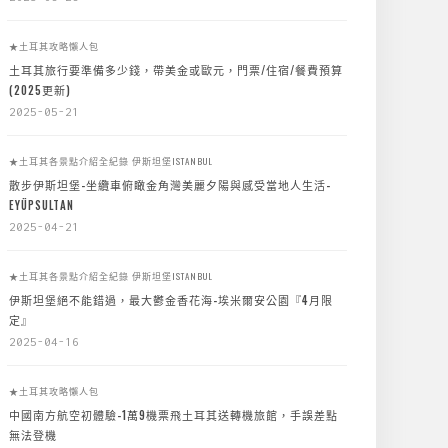
★土耳其攻略懶人包
土耳其旅行要準備多少錢，帶美金或歐元，門票/住宿/餐費預算
(2025更新)
2025-05-21
★土耳其各景點介紹全紀錄
伊斯坦堡ISTANBUL
散步伊斯坦堡-坐纜車俯瞰金角灣美麗夕陽與感受當地人生活-
EYÜPSULTAN
2025-04-21
★土耳其各景點介紹全紀錄
伊斯坦堡ISTANBUL
伊斯坦堡絕不能錯過，最大鬱金香花海-埃米爾安公園『4月限
定』
2025-04-16
★土耳其攻略懶人包
中國南方航空初體驗-1萬9機票飛土耳其送轉機旅館，手誤差點
無法登機