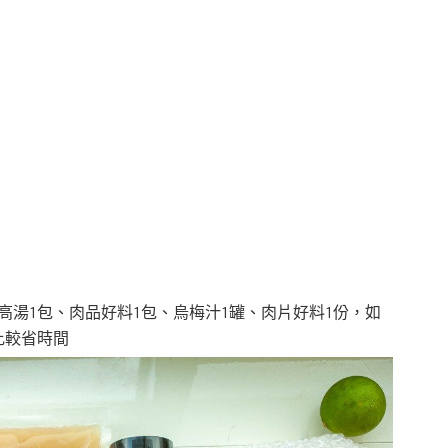
高湯
1包、
肉品好料
1包、烏梅汁1
罐、肉片好料1份
，如
比較省時間