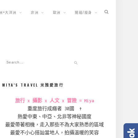
洲+大洋洲
非洲
歐洲
開箱/瘦身
MIYA’S TRAVEL 米雅愛旅行
旅行 x 攝影 x 人文 x 冒險 = Miya
重度旅行成癮者 30國 ↑
熱愛中東、中亞、北非等神秘國度
最愛帶著相機，走入那些不為大家熟悉的區域
最愛不小心搭訕當地人，拍攝溫暖的笑容