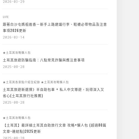
2026-03-29
LIFE
跟著白沙屯媽祖進香－新手上路建議行李、鞋襪必帶物品及注意
事項2026更新
2026-03-14
★土耳其攻略懶人包
土耳其旅遊防騙指南：八點常見詐騙與應注意事項
2025-08-28
★土耳其各景點介紹全紀錄
★土耳其攻略懶人包
土耳其旅遊新選擇》半自助包車 + 私人中文導遊，玩得深入又
省心(土耳其旅行社推薦)
2025-08-28
★土耳其攻略懶人包
【土耳其】最詳細土耳其自助旅行文章 攻略+懶人包 (超過80篇
文章~連結點)2025更新
2025-08-28