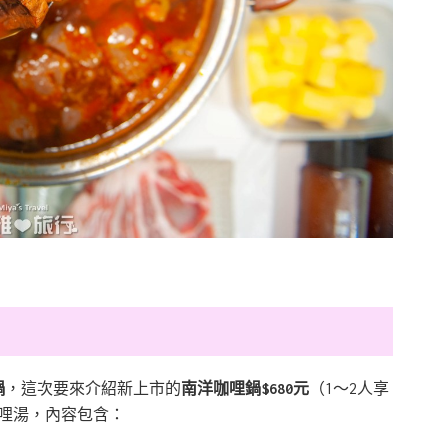
鍋
，這次要來介紹新上市的
南洋咖哩鍋$680元
（1～2人享
哩湯，內容包含：