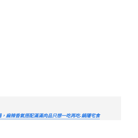
，麻辣香氣搭配滿滿肉品只想一吃再吃-鍋隱宅食