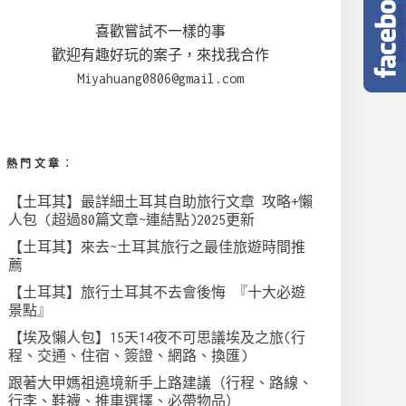
喜歡嘗試不一樣的事
歡迎有趣好玩的案子，來找我合作
Miyahuang0806@gmail.com
熱門文章︰
【土耳其】最詳細土耳其自助旅行文章 攻略+懶
人包 (超過80篇文章~連結點)2025更新
【土耳其】來去~土耳其旅行之最佳旅遊時間推
薦
【土耳其】旅行土耳其不去會後悔 『十大必遊
景點』
【埃及懶人包】15天14夜不可思議埃及之旅(行
程、交通、住宿、簽證、網路、換匯)
跟著大甲媽祖遶境新手上路建議（行程、路線、
行李、鞋襪、推車選擇、必帶物品）